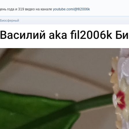
день года и 319 видео на канале
youtube.com/@fil2006k
k Биосферный